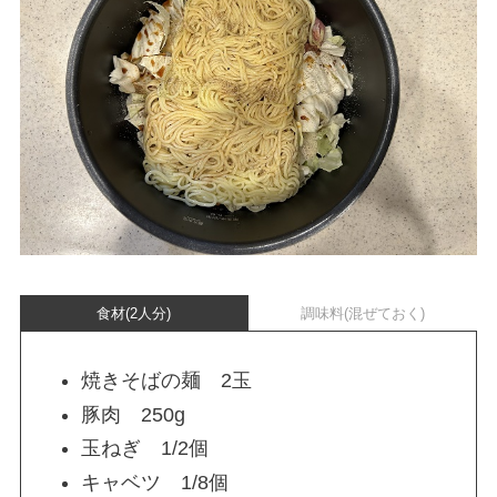
食材(2人分)
調味料(混ぜておく)
焼きそばの麺 2玉
豚肉 250g
玉ねぎ 1/2個
キャベツ 1/8個