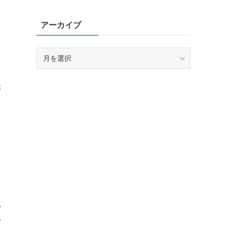
ゴ
リ
アーカイブ
ー
ア
ー
カ
法
イ
ブ
り
い
い