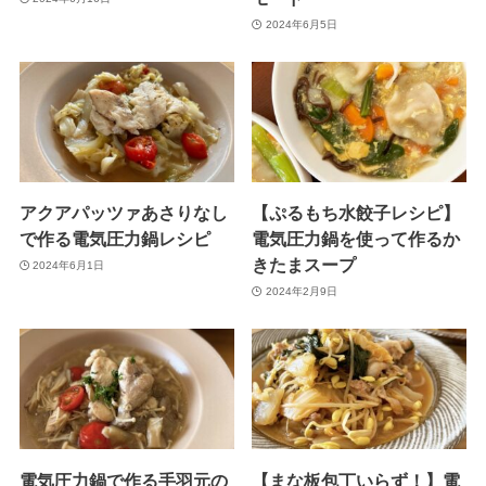
2024年6月5日
アクアパッツァあさりなし
【ぷるもち水餃子レシピ】
で作る電気圧力鍋レシピ
電気圧力鍋を使って作るか
きたまスープ
2024年6月1日
2024年2月9日
電気圧力鍋で作る手羽元の
【まな板包丁いらず！】電