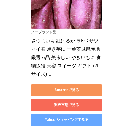
ノーブランド品
さつまいも 紅はるか ５KG サツ
マイモ 焼き芋に 千葉茨城県産地
厳選 A品 美味しい やきいもに 食
物繊維 美容 スイーツ ギフト (2L
サイズ)…
Amazonで見る
楽天市場で見る
Yahoo!ショッピングで見る